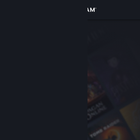
Iniciar sesión
Tienda
Comunidad
Acerca de
Soporte
Cambiar idioma
Obtener la aplicación de Steam Mobile
Ver versión clásica