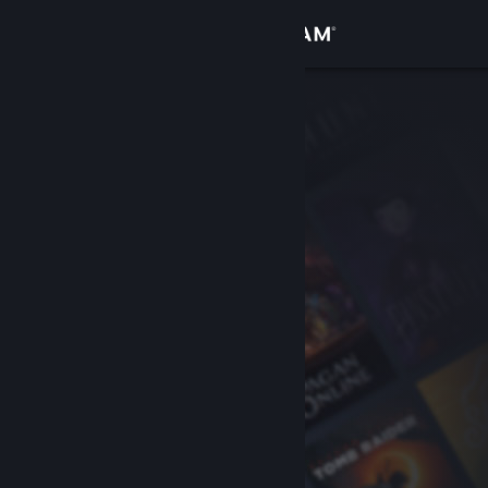
Iniciar sesión
Tienda
Comunidad
Acerca de
Soporte
Cambiar idioma
Obtener la aplicación de Steam Mobile
Ver versión clásica