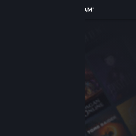
Iniciar sesión
Tienda
Comunidad
Acerca de
Soporte
Cambiar idioma
Obtener la aplicación de Steam Mobile
Ver versión clásica