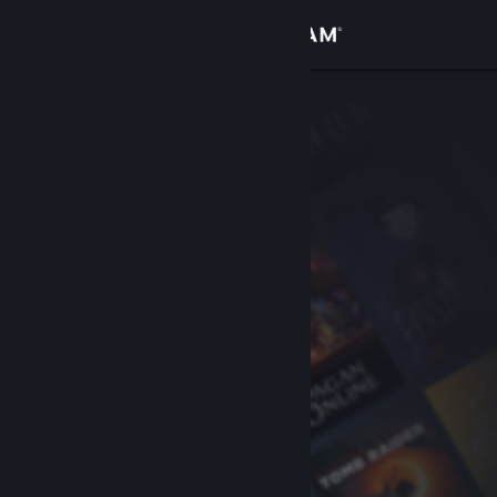
Iniciar sesión
Tienda
Comunidad
Acerca de
Soporte
Cambiar idioma
Obtener la aplicación de Steam Mobile
Ver versión clásica