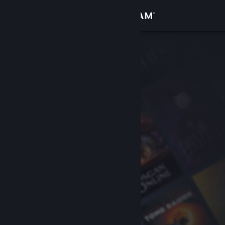
Iniciar sesión
Tienda
Comunidad
Acerca de
Soporte
Cambiar idioma
Obtener la aplicación de Steam Mobile
Ver versión clásica