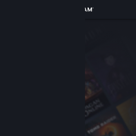
Iniciar sesión
Tienda
Comunidad
Acerca de
Soporte
Cambiar idioma
Obtener la aplicación de Steam Mobile
Ver versión clásica