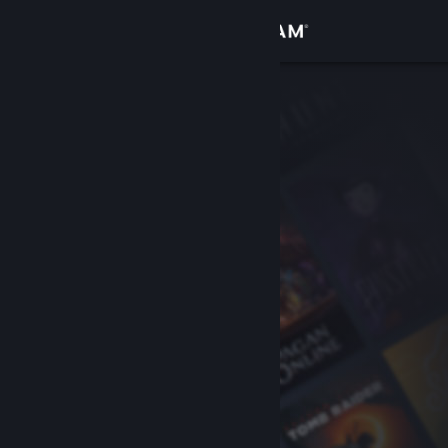
Iniciar sesión
Tienda
Comunidad
Acerca de
Soporte
Cambiar idioma
Obtener la aplicación de Steam Mobile
Ver versión clásica