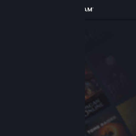
Iniciar sesión
Tienda
Comunidad
Acerca de
Soporte
Cambiar idioma
Obtener la aplicación de Steam Mobile
Ver versión clásica