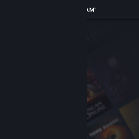
Iniciar sesión
Tienda
Comunidad
Acerca de
Soporte
Cambiar idioma
Obtener la aplicación de Steam Mobile
Ver versión clásica