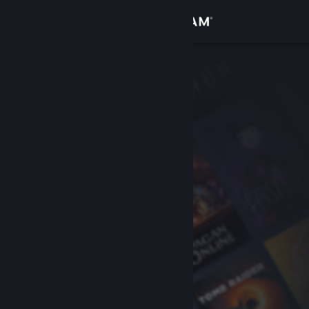
Iniciar sesión
Tienda
Comunidad
Acerca de
Soporte
Cambiar idioma
Obtener la aplicación de Steam Mobile
Ver versión clásica