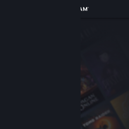
Iniciar sesión
Tienda
Comunidad
Acerca de
Soporte
Cambiar idioma
Obtener la aplicación de Steam Mobile
Ver versión clásica