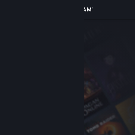
Iniciar sesión
Tienda
Comunidad
Acerca de
Soporte
Cambiar idioma
Obtener la aplicación de Steam Mobile
Ver versión clásica