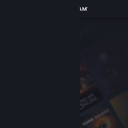
Iniciar sesión
Tienda
Comunidad
Acerca de
Soporte
Cambiar idioma
Obtener la aplicación de Steam Mobile
Ver versión clásica