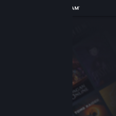
Iniciar sesión
Tienda
Comunidad
Acerca de
Soporte
Cambiar idioma
Obtener la aplicación de Steam Mobile
Ver versión clásica