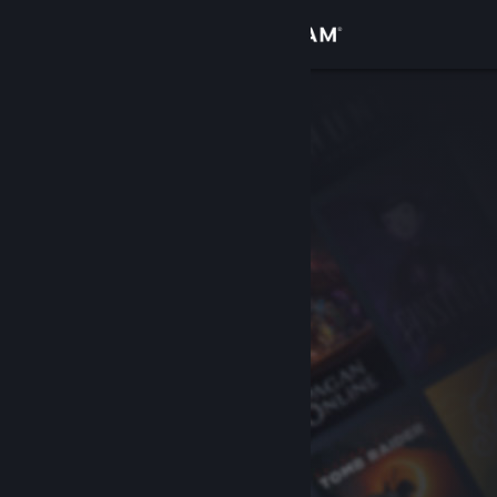
Iniciar sesión
Tienda
Comunidad
Acerca de
Soporte
Cambiar idioma
Obtener la aplicación de Steam Mobile
Ver versión clásica