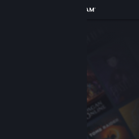
Iniciar sesión
Tienda
Comunidad
Acerca de
Soporte
Cambiar idioma
Obtener la aplicación de Steam Mobile
Ver versión clásica