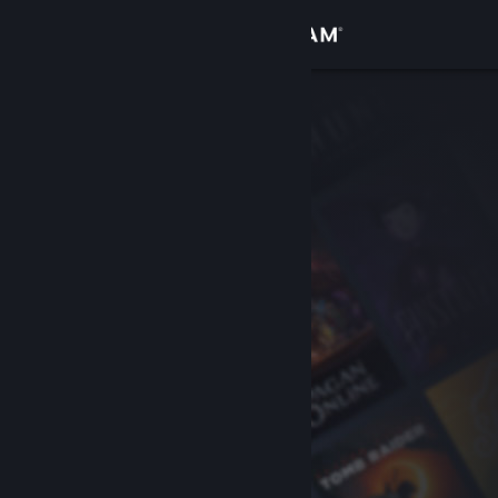
Iniciar sesión
Tienda
Comunidad
Acerca de
Soporte
Cambiar idioma
Obtener la aplicación de Steam Mobile
Ver versión clásica