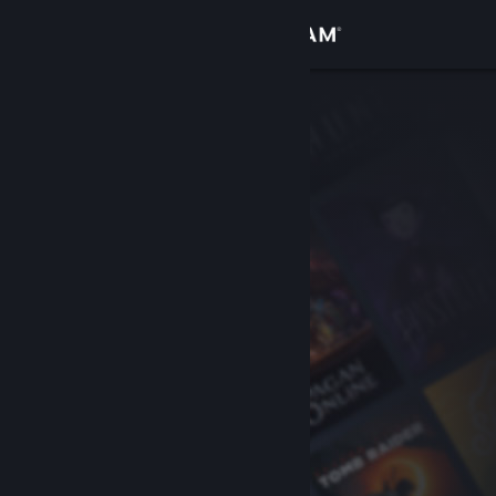
Iniciar sesión
Tienda
Comunidad
Acerca de
Soporte
Cambiar idioma
Obtener la aplicación de Steam Mobile
Ver versión clásica