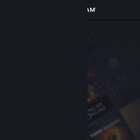
Iniciar sesión
Tienda
Comunidad
Acerca de
Soporte
Cambiar idioma
Obtener la aplicación de Steam Mobile
Ver versión clásica