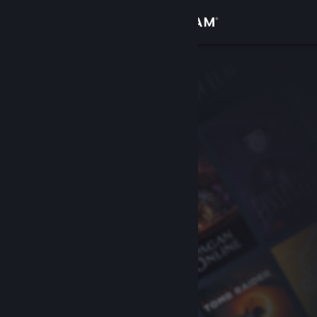
Iniciar sesión
Tienda
Comunidad
Acerca de
Soporte
Cambiar idioma
Obtener la aplicación de Steam Mobile
Ver versión clásica