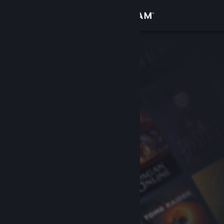
Iniciar sesión
Tienda
Comunidad
Acerca de
Soporte
Cambiar idioma
Obtener la aplicación de Steam Mobile
Ver versión clásica