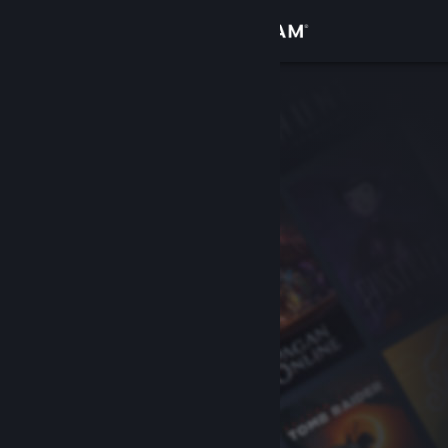
Iniciar sesión
Tienda
Comunidad
Acerca de
Soporte
Cambiar idioma
Obtener la aplicación de Steam Mobile
Ver versión clásica