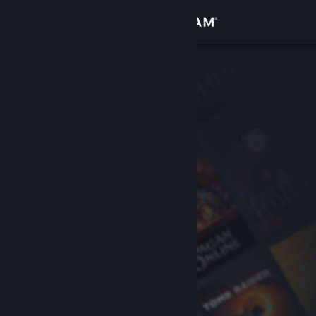
Iniciar sesión
Tienda
Comunidad
Acerca de
Soporte
Cambiar idioma
Obtener la aplicación de Steam Mobile
Ver versión clásica