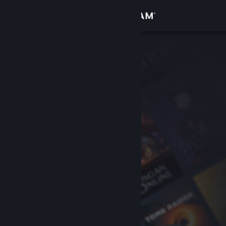
Iniciar sesión
Tienda
Comunidad
Acerca de
Soporte
Cambiar idioma
Obtener la aplicación de Steam Mobile
Ver versión clásica