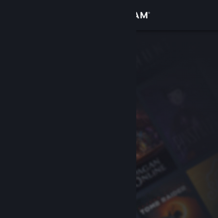
Iniciar sesión
Tienda
Comunidad
Acerca de
Soporte
Cambiar idioma
Obtener la aplicación de Steam Mobile
Ver versión clásica