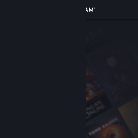
Iniciar sesión
Tienda
Comunidad
Acerca de
Soporte
Cambiar idioma
Obtener la aplicación de Steam Mobile
Ver versión clásica