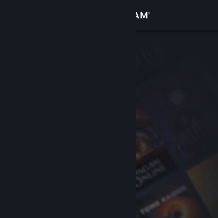
Iniciar sesión
Tienda
Comunidad
Acerca de
Soporte
Cambiar idioma
Obtener la aplicación de Steam Mobile
Ver versión clásica