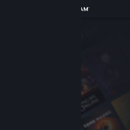
Iniciar sesión
Tienda
Comunidad
Acerca de
Soporte
Cambiar idioma
Obtener la aplicación de Steam Mobile
Ver versión clásica