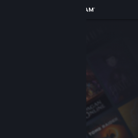
Iniciar sesión
Tienda
Comunidad
Acerca de
Soporte
Cambiar idioma
Obtener la aplicación de Steam Mobile
Ver versión clásica