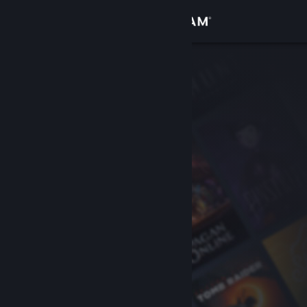
Iniciar sesión
Tienda
Comunidad
Acerca de
Soporte
Cambiar idioma
Obtener la aplicación de Steam Mobile
Ver versión clásica