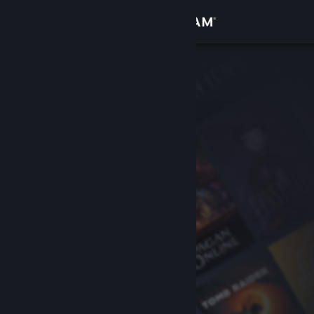
Iniciar sesión
Tienda
Comunidad
Acerca de
Soporte
Cambiar idioma
Obtener la aplicación de Steam Mobile
Ver versión clásica