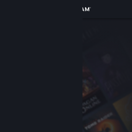
Iniciar sesión
Tienda
Comunidad
Acerca de
Soporte
Cambiar idioma
Obtener la aplicación de Steam Mobile
Ver versión clásica