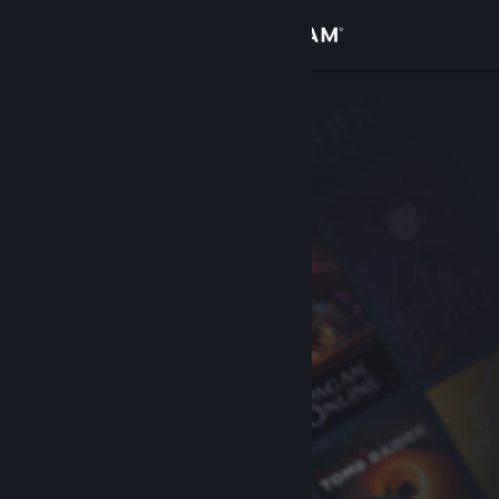
Iniciar sesión
Tienda
Comunidad
Acerca de
Soporte
Cambiar idioma
Obtener la aplicación de Steam Mobile
Ver versión clásica