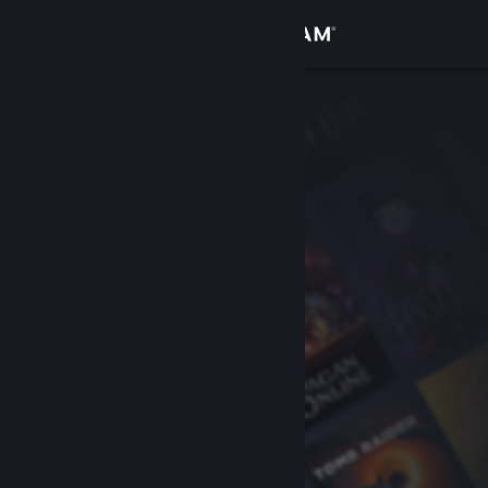
Iniciar sesión
Tienda
Comunidad
Acerca de
Soporte
Cambiar idioma
Obtener la aplicación de Steam Mobile
Ver versión clásica