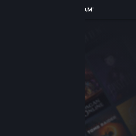
Iniciar sesión
Tienda
Comunidad
Acerca de
Soporte
Cambiar idioma
Obtener la aplicación de Steam Mobile
Ver versión clásica