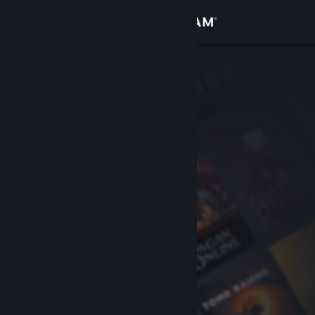
Iniciar sesión
Tienda
Comunidad
Acerca de
Soporte
Cambiar idioma
Obtener la aplicación de Steam Mobile
Ver versión clásica