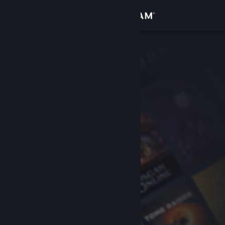
Iniciar sesión
Tienda
Comunidad
Acerca de
Soporte
Cambiar idioma
Obtener la aplicación de Steam Mobile
Ver versión clásica