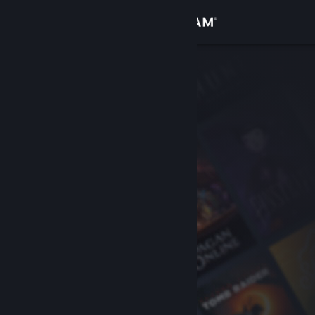
Iniciar sesión
Tienda
Comunidad
Acerca de
Soporte
Cambiar idioma
Obtener la aplicación de Steam Mobile
Ver versión clásica