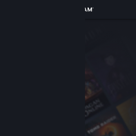
Iniciar sesión
Tienda
Comunidad
Acerca de
Soporte
Cambiar idioma
Obtener la aplicación de Steam Mobile
Ver versión clásica