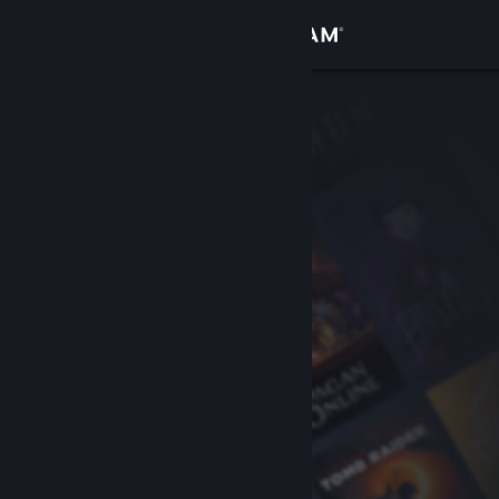
Iniciar sesión
Tienda
Comunidad
Acerca de
Soporte
Cambiar idioma
Obtener la aplicación de Steam Mobile
Ver versión clásica