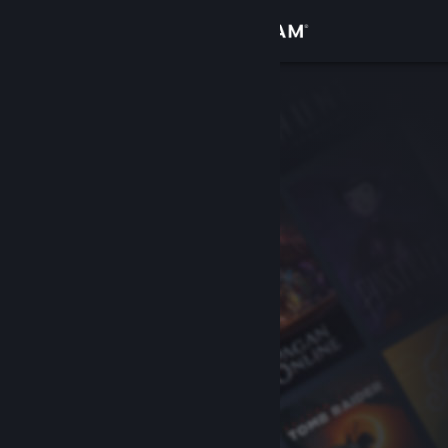
Iniciar sesión
Tienda
Comunidad
Acerca de
Soporte
Cambiar idioma
Obtener la aplicación de Steam Mobile
Ver versión clásica