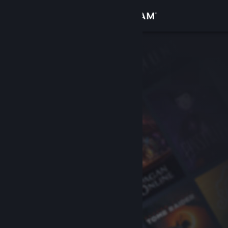
Iniciar sesión
Tienda
Comunidad
Acerca de
Soporte
Cambiar idioma
Obtener la aplicación de Steam Mobile
Ver versión clásica