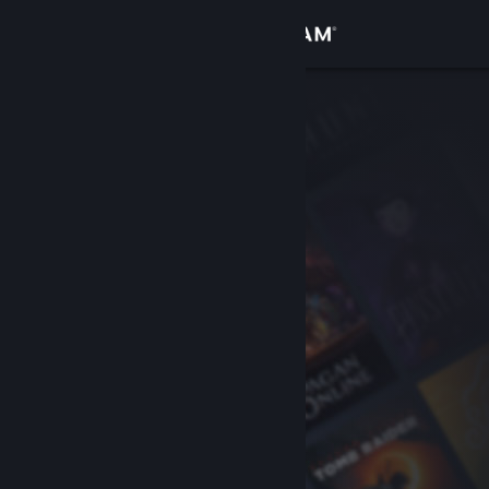
Iniciar sesión
Tienda
Comunidad
Acerca de
Soporte
Cambiar idioma
Obtener la aplicación de Steam Mobile
Ver versión clásica