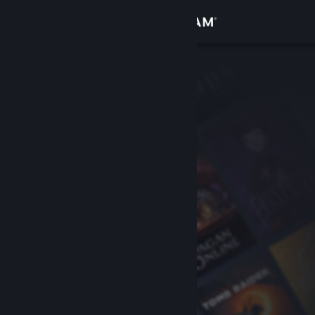
Iniciar sesión
Tienda
Comunidad
Acerca de
Soporte
Cambiar idioma
Obtener la aplicación de Steam Mobile
Ver versión clásica