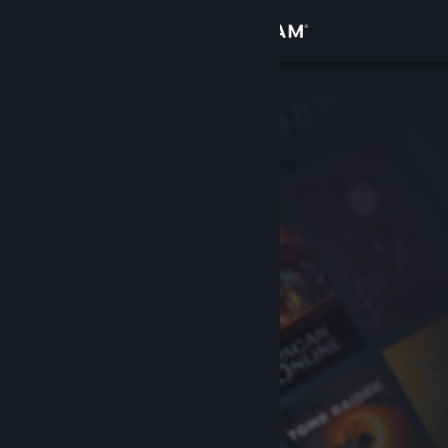
Iniciar sesión
Tienda
Comunidad
Acerca de
Soporte
Cambiar idioma
Obtener la aplicación de Steam Mobile
Ver versión clásica