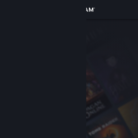
Iniciar sesión
Tienda
Comunidad
Acerca de
Soporte
Cambiar idioma
Obtener la aplicación de Steam Mobile
Ver versión clásica