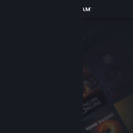
Iniciar sesión
Tienda
Comunidad
Acerca de
Soporte
Cambiar idioma
Obtener la aplicación de Steam Mobile
Ver versión clásica