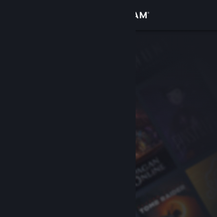
Iniciar sesión
Tienda
Comunidad
Acerca de
Soporte
Cambiar idioma
Obtener la aplicación de Steam Mobile
Ver versión clásica