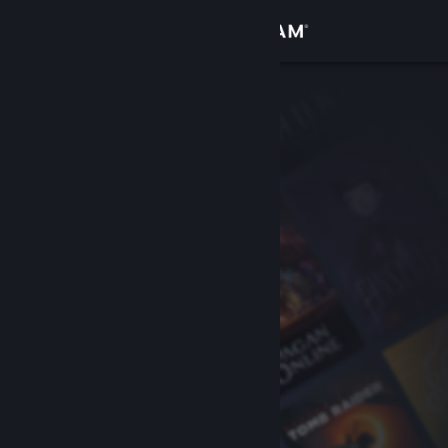
Iniciar sesión
Tienda
Comunidad
Acerca de
Soporte
Cambiar idioma
Obtener la aplicación de Steam Mobile
Ver versión clásica