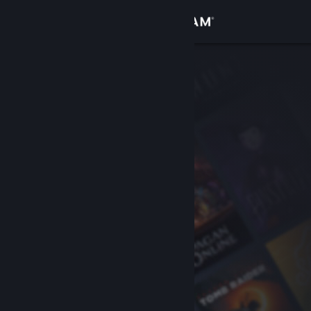
Iniciar sesión
Tienda
Comunidad
Acerca de
Soporte
Cambiar idioma
Obtener la aplicación de Steam Mobile
Ver versión clásica